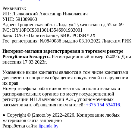
Реквизиты:
ИП:
Лычковский Александр Николаевич
УНП:
591389963
Адрес:
Гродненская обл. г.Лида ул.Тухачевского д.55 кв.69
Р/С:
BY18POIS30130143546901933001
Банк:
ОАО «Паритетбанк», БИК: POISBY2X
Гос. регистрация:
№0849086 выдано 03.10.2022 Лидским РИК
Интернет-магазин зарегистрирован в торговом реестре
Республики Беларусь.
Регистрационный номер 554095. Дата
внесения 17.03.2023г.
Указанные выше контакты являются в том числе контактами
для связи по вопросам обращения покупателей о нарушении
их прав.
Номер телефона работников местных исполнительных и
распорядительных органов по месту государственной
регистрации ИП Лычковский А.Н., уполномоченных
рассматривать обращения покупателей:
+375 154 534016
.
●
Copyright © j2moto.by 2022–2026, Копирование любых
материалов сайта запрещено
Разработка сайта
itpanda.by