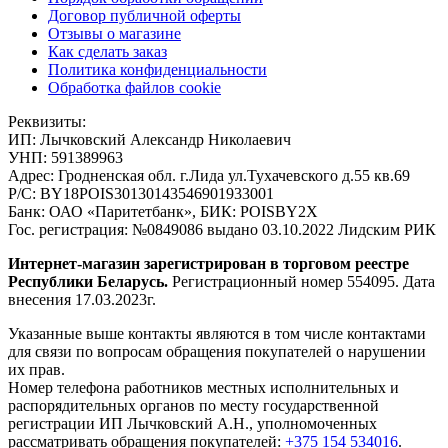
Договор публичной оферты
Отзывы о магазине
Как сделать заказ
Политика конфиденциальности
Обработка файлов cookie
Реквизиты:
ИП:
Лычковский Александр Николаевич
УНП:
591389963
Адрес:
Гродненская обл. г.Лида ул.Тухачевского д.55 кв.69
Р/С:
BY18POIS30130143546901933001
Банк:
ОАО «Паритетбанк», БИК: POISBY2X
Гос. регистрация:
№0849086 выдано 03.10.2022 Лидским РИК
Интернет-магазин зарегистрирован в торговом реестре
Республики Беларусь.
Регистрационный номер 554095. Дата
внесения 17.03.2023г.
Указанные выше контакты являются в том числе контактами
для связи по вопросам обращения покупателей о нарушении
их прав.
Номер телефона работников местных исполнительных и
распорядительных органов по месту государственной
регистрации ИП Лычковский А.Н., уполномоченных
рассматривать обращения покупателей:
+375 154 534016
.