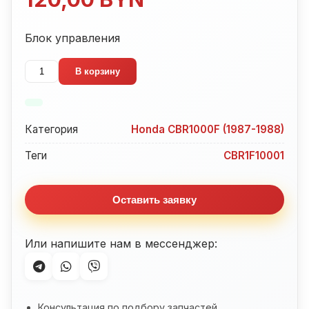
Блок управления
Количество
В корзину
товара
Блок
управления
Категория
Honda CBR1000F (1987-1988)
Honda
CBR1000F
Теги
CBR1F10001
(1987-
1988)
Оставить заявку
Или напишите нам в мессенджер:
Консультация по подбору запчастей