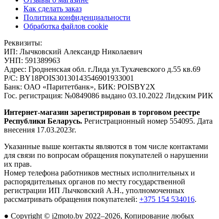
Как сделать заказ
Политика конфиденциальности
Обработка файлов cookie
Реквизиты:
ИП:
Лычковский Александр Николаевич
УНП:
591389963
Адрес:
Гродненская обл. г.Лида ул.Тухачевского д.55 кв.69
Р/С:
BY18POIS30130143546901933001
Банк:
ОАО «Паритетбанк», БИК: POISBY2X
Гос. регистрация:
№0849086 выдано 03.10.2022 Лидским РИК
Интернет-магазин зарегистрирован в торговом реестре
Республики Беларусь.
Регистрационный номер 554095. Дата
внесения 17.03.2023г.
Указанные выше контакты являются в том числе контактами
для связи по вопросам обращения покупателей о нарушении
их прав.
Номер телефона работников местных исполнительных и
распорядительных органов по месту государственной
регистрации ИП Лычковский А.Н., уполномоченных
рассматривать обращения покупателей:
+375 154 534016
.
●
Copyright © j2moto.by 2022–2026, Копирование любых