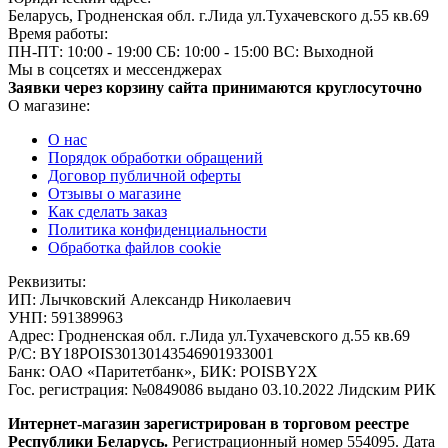
Беларусь, Гродненская обл. г.Лида ул.Тухачевского д.55 кв.69
Время работы:
ПН-ПТ: 10:00 - 19:00
СБ: 10:00 - 15:00
ВС: Выходной
Мы в соцсетях и мессенджерах
Заявки через корзину сайта принимаются круглосуточно
О магазине:
О нас
Порядок обработки обращений
Договор публичной оферты
Отзывы о магазине
Как сделать заказ
Политика конфиденциальности
Обработка файлов cookie
Реквизиты:
ИП:
Лычковский Александр Николаевич
УНП:
591389963
Адрес:
Гродненская обл. г.Лида ул.Тухачевского д.55 кв.69
Р/С:
BY18POIS30130143546901933001
Банк:
ОАО «Паритетбанк», БИК: POISBY2X
Гос. регистрация:
№0849086 выдано 03.10.2022 Лидским РИК
Интернет-магазин зарегистрирован в торговом реестре
Республики Беларусь.
Регистрационный номер 554095. Дата