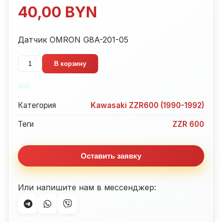
40,00
BYN
Датчик OMRON G8A-201-05
Количество
В корзину
товара
Датчик
OMRON
Категория
Kawasaki ZZR600 (1990-1992)
G8A-
201-
Теги
ZZR 600
05
Kawasaki
Оставить заявку
ZZR600
(1990-
1992)
Или напишите нам в мессенджер: