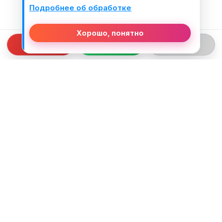
Подробнее об обработке
Хорошо, понятно
СВЯЗЬ С НАМИ
ТЕЛЕФОН:
+375 (29) 312-82-93
EMAIL:
j2motoby@gmail.com
ЮРИДИЧЕСКИЙ АДРЕС:
Беларусь, Гродненская обл. г.Лида
ул.Тухачевского д.55 кв.69