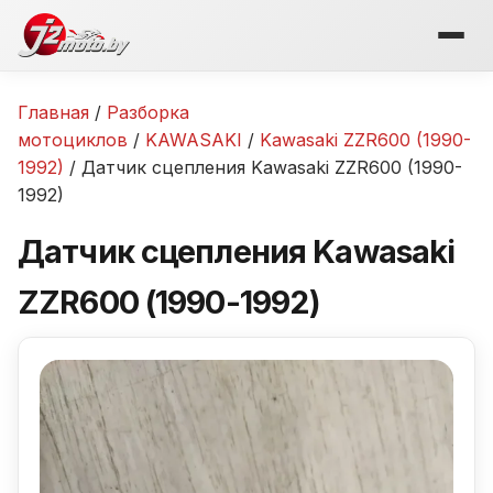
Перейти
к
содержимому
Главная
/
Разборка
мотоциклов
/
KAWASAKI
/
Kawasaki ZZR600 (1990-
1992)
/ Датчик сцепления Kawasaki ZZR600 (1990-
1992)
Датчик сцепления Kawasaki
ZZR600 (1990-1992)