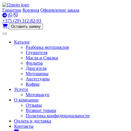
Перейти
к
Гарантии
Корзина
Оформление заказа
содержимому
+375 (29) 312-82-93
Оставить заявку
Каталог
Разборка мотоциклов
Глушителя
Масла и Смазки
Фильтра
Двигателя
Мотошины
Аксессуары
Кофры
Услуги
Мотовыкуп
О компании
Отзывы
Возврат товара
Политика конфиденциальности
Оплата и доставка
Контакты