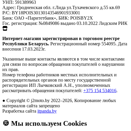
УНП:
591389963
Адрес:
Гродненская обл. г.Лида ул.Тухачевского д.55 кв.69
Р/С:
BY18POIS30130143546901933001
Банк:
ОАО «Паритетбанк», БИК: POISBY2X
Гос. регистрация:
№0849086 выдано 03.10.2022 Лидским РИК
Интернет-магазин зарегистрирован в торговом реестре
Республики Беларусь.
Регистрационный номер 554095. Дата
внесения 17.03.2023г.
Указанные выше контакты являются в том числе контактами
для связи по вопросам обращения покупателей о нарушении
их прав.
Номер телефона работников местных исполнительных и
распорядительных органов по месту государственной
регистрации ИП Лычковский А.Н., уполномоченных
рассматривать обращения покупателей:
+375 154 534016
.
●
Copyright © j2moto.by 2022–2026, Копирование любых
материалов сайта запрещено
Разработка сайта
itpanda.by
🍪
Мы используем Cookies