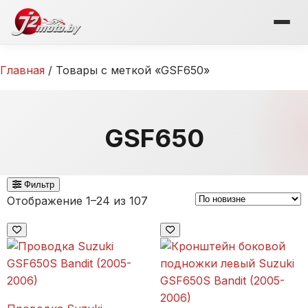
Перейти
к
содержимому
Главная
/ Товары с меткой «GSF650»
GSF650
Фильтр
Сортировка:
Отображение 1–24 из 107
самые
недавние