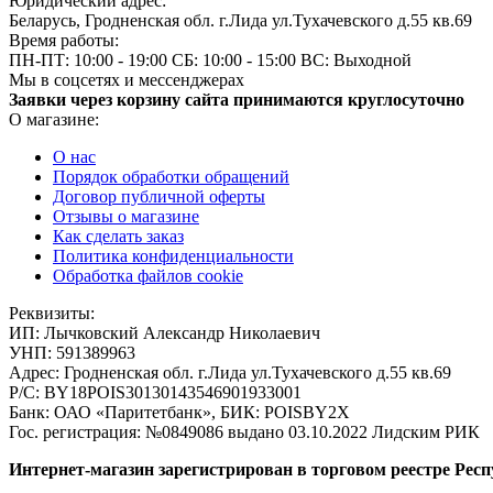
Юридический адрес:
Беларусь, Гродненская обл. г.Лида ул.Тухачевского д.55 кв.69
Время работы:
ПН-ПТ: 10:00 - 19:00
СБ: 10:00 - 15:00
ВС: Выходной
Мы в соцсетях и мессенджерах
Заявки через корзину сайта принимаются круглосуточно
О магазине:
О нас
Порядок обработки обращений
Договор публичной оферты
Отзывы о магазине
Как сделать заказ
Политика конфиденциальности
Обработка файлов cookie
Реквизиты:
ИП:
Лычковский Александр Николаевич
УНП:
591389963
Адрес:
Гродненская обл. г.Лида ул.Тухачевского д.55 кв.69
Р/С:
BY18POIS30130143546901933001
Банк:
ОАО «Паритетбанк», БИК: POISBY2X
Гос. регистрация:
№0849086 выдано 03.10.2022 Лидским РИК
Интернет-магазин зарегистрирован в торговом реестре Респ