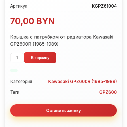
Артикул
KGPZ61004
70,00
BYN
Крышка с патрубком от радиатора Kawasaki
GPZ600R (1985-1989)
Количество
В корзину
товара
Крышка
с
Категория
Kawasaki GPZ600R (1985-1989)
патрубком
от
Теги
GPZ600
радиатора
Kawasaki
Оставить заявку
GPZ600R
(1985-
1989)