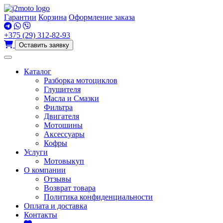
Перейти
к
Гарантии
Корзина
Оформление заказа
содержимому
+375 (29) 312-82-93
Оставить заявку
Каталог
Разборка мотоциклов
Глушителя
Масла и Смазки
Фильтра
Двигателя
Мотошины
Аксессуары
Кофры
Услуги
Мотовыкуп
О компании
Отзывы
Возврат товара
Политика конфиденциальности
Оплата и доставка
Контакты