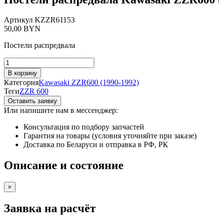
Артикул
KZZR61153
50,00
BYN
Постели распредвала
Количество
товара
В корзину
Постели
Категория
Kawasaki ZZR600 (1990-1992)
распредвала
Теги
ZZR 600
Kawasaki
Оставить заявку
ZZR600
Или напишите нам в мессенджер:
(1990-
1992)
Консультация по подбору запчастей
Гарантия на товары (условия уточняйте при заказе)
Доставка по Беларуси и отправка в РФ, РК
Описание и состояние
×
Заявка на расчёт