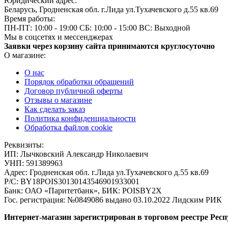
Юридический адрес:
Беларусь, Гродненская обл. г.Лида ул.Тухачевского д.55 кв.69
Время работы:
ПН-ПТ: 10:00 - 19:00
СБ: 10:00 - 15:00
ВС: Выходной
Мы в соцсетях и мессенджерах
Заявки через корзину сайта принимаются круглосуточно
О магазине:
О нас
Порядок обработки обращений
Договор публичной оферты
Отзывы о магазине
Как сделать заказ
Политика конфиденциальности
Обработка файлов cookie
Реквизиты:
ИП:
Лычковский Александр Николаевич
УНП:
591389963
Адрес:
Гродненская обл. г.Лида ул.Тухачевского д.55 кв.69
Р/С:
BY18POIS30130143546901933001
Банк:
ОАО «Паритетбанк», БИК: POISBY2X
Гос. регистрация:
№0849086 выдано 03.10.2022 Лидским РИК
Интернет-магазин зарегистрирован в торговом реестре Респ