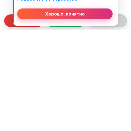
Хорошо, понятно
СВЯЗЬ С НАМИ
ТЕЛЕФОН:
+375 (29) 312-82-93
EMAIL:
j2motoby@gmail.com
ЮРИДИЧЕСКИЙ АДРЕС:
Беларусь, Гродненская обл. г.Лида
ул.Тухачевского д.55 кв.69