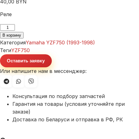
40,00
BYN
Реле
Количество
товара
В корзину
Реле
Категория
Yamaha YZF750 (1993-1998)
Yamaha
Теги
YZF750
YZF750
Оставить заявку
(1993-
Или напишите нам в мессенджер:
1998)
Консультация по подбору запчастей
Гарантия на товары (условия уточняйте при
заказе)
Доставка по Беларуси и отправка в РФ, РК