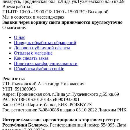
Беларусь, Гродненская обл. г.Лида ул.Тухачевского д.55 кв.69
Время работы:
ПН-ПТ: 10:00 - 19:00
СБ: 10:00 - 15:00
ВС: Выходной
Мы в соцсетях и мессенджерах
Заявки через корзину сайта принимаются круглосуточно
О магазине:
О нас
Порядок обработки обращений
Договор публичной оферты
Отзывы о магазине
Как сделать заказ
Политика конфиденциальности
Обработка файлов cookie
Реквизиты:
ИП:
Лычковский Александр Николаевич
УНП:
591389963
Адрес:
Гродненская обл. г.Лида ул.Тухачевского д.55 кв.69
Р/С:
BY18POIS30130143546901933001
Банк:
ОАО «Паритетбанк», БИК: POISBY2X
Гос. регистрация:
№0849086 выдано 03.10.2022 Лидским РИК
Интернет-магазин зарегистрирован в торговом реестре
Республики Беларусь.
Регистрационный номер 554095. Дата