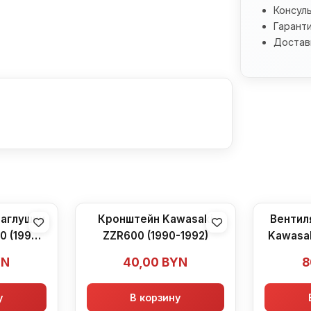
Консул
Гаранти
Доставк
аглушки
Кронштейн Kawasaki
Вентил
0 (1990-
ZZR600 (1990-1992)
Kawasak
YN
40,00
BYN
8
у
В корзину