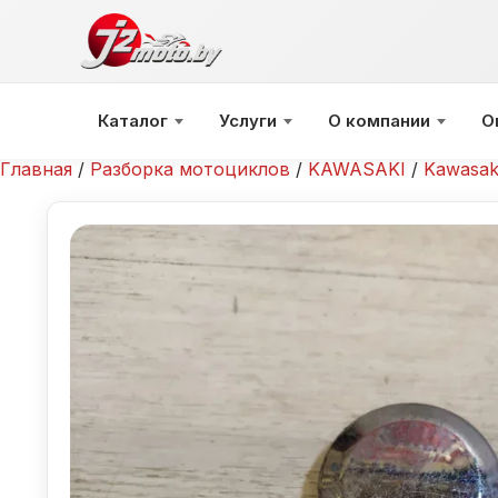
Перейти
к
содержимому
Каталог
Услуги
О компании
О
Главная
/
Разборка мотоциклов
/
KAWASAKI
/
Kawasak