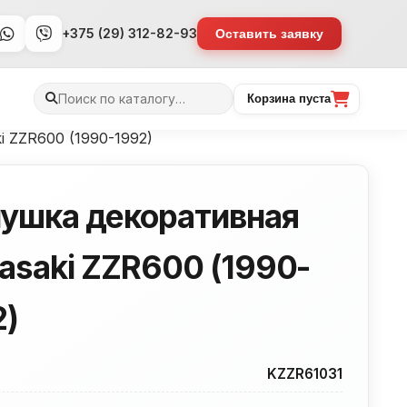
+375 (29) 312-82-93
Оставить заявку
Поиск
Корзина пуста
товаров
i ZZR600 (1990-1992)
лушка декоративная
asaki ZZR600 (1990-
2)
KZZR61031