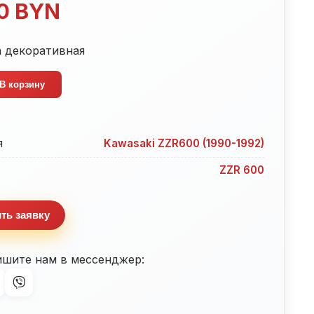
00
BYN
а декоративная
тво
В корзину
а
ивная
я
Kawasaki ZZR600 (1990-1992)
ZZR 600
ть заявку
ишите нам в мессенджер: