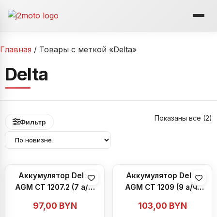
Перейти
к
содержимому
Главная
/ Товары с меткой «Delta»
Delta
С
Показаны все (2)
Фильтр
с
н
Аккумулятор Delta
Аккумулятор Delta
AGM СТ 1207.2 (7 а/ч)
AGM СТ 1209 (9 а/ч)
YTZ7S
YTX9-BS,YTX9
97,00
BYN
103,00
BYN