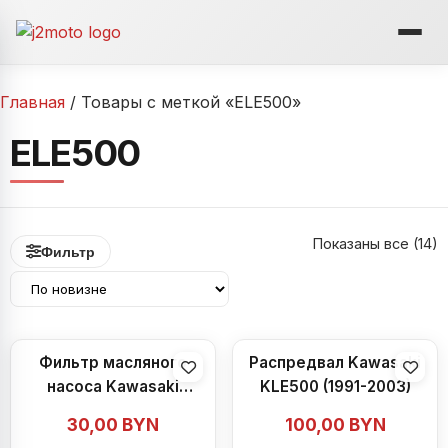
Перейти
к
содержимому
Главная
/ Товары с меткой «ELE500»
ELE500
С
Показаны все (14)
Фильтр
с
н
Фильтр масляного
Распредвал Kawasaki
насоса Kawasaki
KLE500 (1991-2003)
KLE500 (1991-2003)
30,00
BYN
100,00
BYN