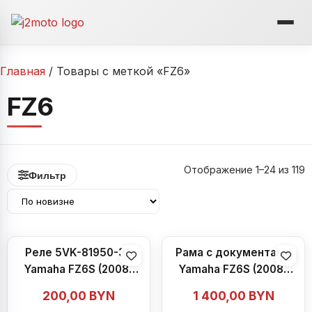
Перейти
к
содержимому
Главная
/ Товары с меткой «FZ6»
FZ6
С
Отображение 1–24 из 119
Фильтр
с
н
Реле 5VK-81950-3C
Рама с документами
Yamaha FZ6S (2008-
Yamaha FZ6S (2008-
2009)
2009)
200,00
BYN
1 400,00
BYN