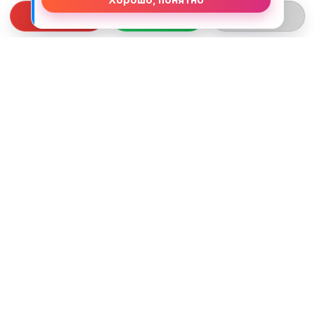
СВЯЗЬ С НАМИ
ТЕЛЕФОН:
+375 (29) 312-82-93
EMAIL:
j2motoby@gmail.com
ЮРИДИЧЕСКИЙ АДРЕС:
Беларусь, Гродненская обл. г.Лида
ул.Тухачевского д.55 кв.69
ВРЕМЯ РАБОТЫ:
ПН-ПТ: 10:00 - 19:00