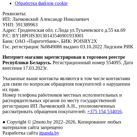
Обработка файлов cookie
Реквизиты:
ИП:
Лычковский Александр Николаевич
УНП:
591389963
Адрес:
Гродненская обл. г.Лида ул.Тухачевского д.55 кв.69
Р/С:
BY18POIS30130143546901933001
Банк:
ОАО «Паритетбанк», БИК: POISBY2X
Гос. регистрация:
№0849086 выдано 03.10.2022 Лидским РИК
Интернет-магазин зарегистрирован в торговом реестре
Республики Беларусь.
Регистрационный номер 554095. Дата
внесения 17.03.2023г.
Указанные выше контакты являются в том числе контактами
для связи по вопросам обращения покупателей о нарушении
их прав.
Номер телефона работников местных исполнительных и
распорядительных органов по месту государственной
регистрации ИП Лычковский А.Н., уполномоченных
рассматривать обращения покупателей:
+375 154 534016
.
●
Copyright © j2moto.by 2022–2026, Копирование любых
материалов сайта запрещено
Разработка сайта
itpanda.by