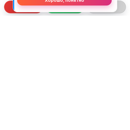
Хорошо, понятно
СВЯЗЬ С НАМИ
ТЕЛЕФОН:
+375 (29) 312-82-93
EMAIL:
j2motoby@gmail.com
ЮРИДИЧЕСКИЙ АДРЕС:
Беларусь, Гродненская обл. г.Лида
ул.Тухачевского д.55 кв.69
ВРЕМЯ РАБОТЫ:
ПН-ПТ: 10:00 - 19:00