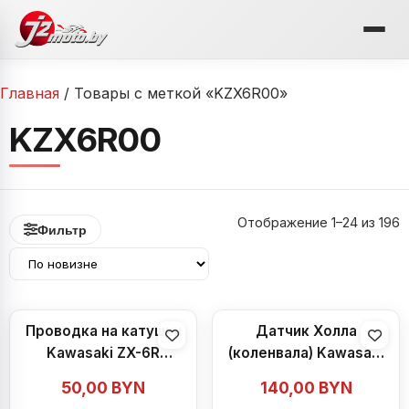
Перейти
к
содержимому
Главная
/ Товары с меткой «KZX6R00»
KZX6R00
С
Отображение 1–24 из 196
Фильтр
с
н
Проводка на катушки
Датчик Холла
Kawasaki ZX-6R
(коленвала) Kawasaki
(2000-2002)
ZX-6R (2000-2002)
50,00
BYN
140,00
BYN