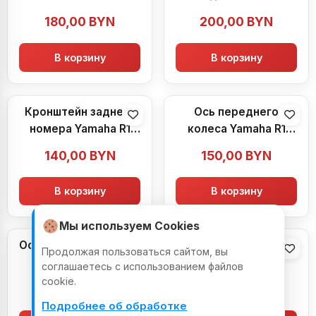
2008)
Yamaha R1 (2007-
180,00
BYN
200,00
BYN
2008)
В корзину
В корзину
Кронштейн заднего
Ось переднего
номера Yamaha R1
колеса Yamaha R1
(2007-2008)
(2007-2008)
140,00
BYN
150,00
BYN
В корзину
В корзину
Мы используем Cookies
Ось маятника Yamaha
Трос Yamaha R1
Продолжая пользоваться сайтом, вы
R1 (2007-2008)
(2007-2008)
соглашаетесь с использованием файлов
cookie.
80,00
BYN
60,00
BYN
Подробнее об обработке