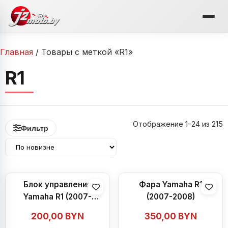
Перейти
к
содержимому
Главная
/ Товары с меткой «R1»
R1
С
Отображение 1–24 из 215
Фильтр
с
н
Блок управления
Фара Yamaha R1
Yamaha R1 (2007-
(2007-2008)
2008)
200,00
BYN
350,00
BYN