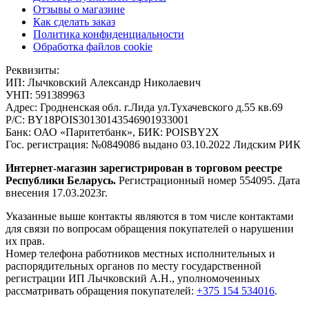
Отзывы о магазине
Как сделать заказ
Политика конфиденциальности
Обработка файлов cookie
Реквизиты:
ИП:
Лычковский Александр Николаевич
УНП:
591389963
Адрес:
Гродненская обл. г.Лида ул.Тухачевского д.55 кв.69
Р/С:
BY18POIS30130143546901933001
Банк:
ОАО «Паритетбанк», БИК: POISBY2X
Гос. регистрация:
№0849086 выдано 03.10.2022 Лидским РИК
Интернет-магазин зарегистрирован в торговом реестре
Республики Беларусь.
Регистрационный номер 554095. Дата
внесения 17.03.2023г.
Указанные выше контакты являются в том числе контактами
для связи по вопросам обращения покупателей о нарушении
их прав.
Номер телефона работников местных исполнительных и
распорядительных органов по месту государственной
регистрации ИП Лычковский А.Н., уполномоченных
рассматривать обращения покупателей:
+375 154 534016
.