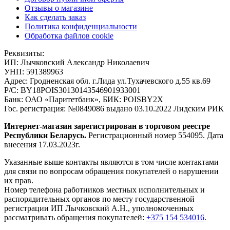
Отзывы о магазине
Как сделать заказ
Политика конфиденциальности
Обработка файлов cookie
Реквизиты:
ИП:
Лычковский Александр Николаевич
УНП:
591389963
Адрес:
Гродненская обл. г.Лида ул.Тухачевского д.55 кв.69
Р/С:
BY18POIS30130143546901933001
Банк:
ОАО «Паритетбанк», БИК: POISBY2X
Гос. регистрация:
№0849086 выдано 03.10.2022 Лидским РИК
Интернет-магазин зарегистрирован в торговом реестре
Республики Беларусь.
Регистрационный номер 554095. Дата
внесения 17.03.2023г.
Указанные выше контакты являются в том числе контактами
для связи по вопросам обращения покупателей о нарушении
их прав.
Номер телефона работников местных исполнительных и
распорядительных органов по месту государственной
регистрации ИП Лычковский А.Н., уполномоченных
рассматривать обращения покупателей:
+375 154 534016
.