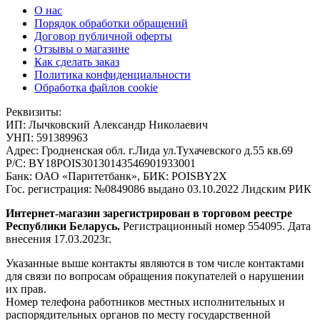
О нас
Порядок обработки обращений
Договор публичной оферты
Отзывы о магазине
Как сделать заказ
Политика конфиденциальности
Обработка файлов cookie
Реквизиты:
ИП:
Лычковский Александр Николаевич
УНП:
591389963
Адрес:
Гродненская обл. г.Лида ул.Тухачевского д.55 кв.69
Р/С:
BY18POIS30130143546901933001
Банк:
ОАО «Паритетбанк», БИК: POISBY2X
Гос. регистрация:
№0849086 выдано 03.10.2022 Лидским РИК
Интернет-магазин зарегистрирован в торговом реестре
Республики Беларусь.
Регистрационный номер 554095. Дата
внесения 17.03.2023г.
Указанные выше контакты являются в том числе контактами
для связи по вопросам обращения покупателей о нарушении
их прав.
Номер телефона работников местных исполнительных и
распорядительных органов по месту государственной