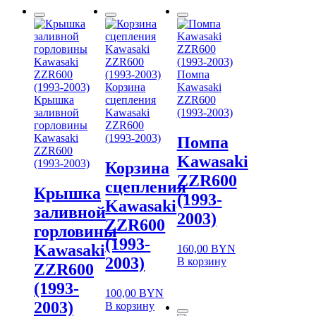
недавние
Помпа
Корзина
Kawasaki
Крышка
сцепления
ZZR600
заливной
Kawasaki
(1993-2003)
горловины
ZZR600
Kawasaki
(1993-2003)
Помпа
ZZR600
Kawasaki
(1993-2003)
Корзина
ZZR600
сцепления
Крышка
(1993-
Kawasaki
заливной
2003)
ZZR600
горловины
(1993-
Kawasaki
160,00
BYN
2003)
В корзину
ZZR600
(1993-
100,00
BYN
2003)
В корзину